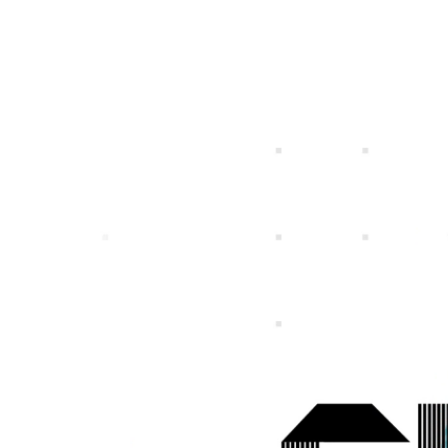
特定個人情報等の適正な取扱いに関する基
プライバシ
個人投資家の皆さまへ
IRライブラリー
社長メッセージ
一覧
募集職種一覧
事業ビジョン
スマートフォンゲ
ガンホーの成長戦
プレスリリース
企
本方針