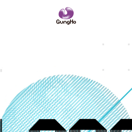
IRニュース
ーポリシー
サイトポリシー
ーム
略
企業理念
コンソールゲーム
社員紹介
社名の由来
PCオンライ
数字で見るガ
業訪問のご案内
IRニュース
安全・健全性向上への取り組み
その他
お問い合わせ