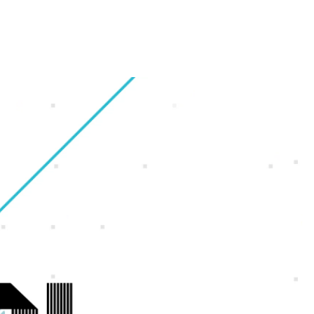
財務・業績ハイライト
会社概要
ギャラリー
オフィス紹介
株式情報
グループ会社
福利厚生・休暇制度
IRカレンダー
沿革
採用Q＆A
電子公告
アクセスマップ
サイトマップ
ンゲーム
ンホー
よくいただくご質問
IRに関するお問い合わせ