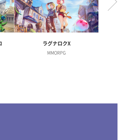
ロ
ラグナロクX
ディズニー 
MMORPG
R