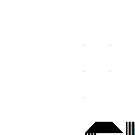
特定個人情報等の適正な取扱いに関する基
プライバシ
個人投資家の皆さまへ
IRライブラリー
社長メッセージ
一覧
募集職種一覧
事業ビジョン
スマートフォンゲ
ガンホーの成長戦
プレスリリース
企
本方針