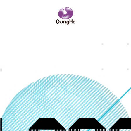
IRニュース
ーポリシー
サイトポリシー
ーム
略
企業理念
コンソールゲーム
社員紹介
社名の由来
PCオンライ
数字で見るガ
業訪問のご案内
IRニュース
安全・健全性向上への取り組み
その他
お問い合わせ