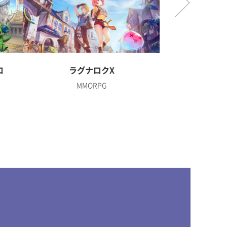
ロ
ラグナロクX
ディズニー 
MMORPG
R