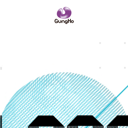
IRニュース
ーポリシー
サイトポリシー
ーム
略
企業理念
コンソールゲーム
社員紹介
社名の由来
PCオンライ
数字で見るガ
業訪問のご案内
IRニュース
安全・健全性向上への取り組み
その他
お問い合わせ