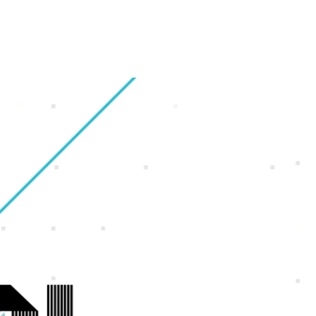
財務・業績ハイライト
会社概要
ギャラリー
オフィス紹介
株式情報
グループ会社
福利厚生・休暇制度
IRカレンダー
沿革
採用Q＆A
電子公告
アクセスマップ
サイトマップ
ンゲーム
ンホー
よくいただくご質問
IRに関するお問い合わせ