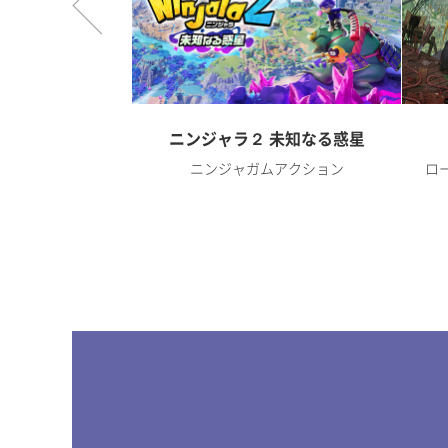
オンライン
ニンジャラ２ 未知なる惑星
RPG
ニンジャガムアクション
ロ