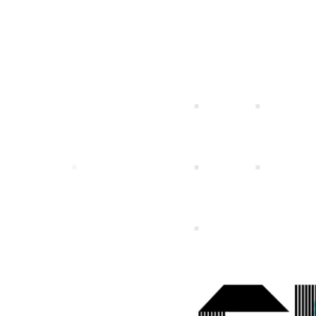
特定個人情報等の適正な取扱いに関する基
プライバシ
個人投資家の皆さまへ
IRライブラリー
社長メッセージ
一覧
募集職種一覧
事業ビジョン
スマートフォンゲ
ガンホーの成長戦
プレスリリース
企
本方針