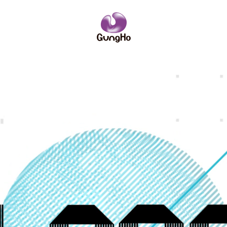
IRニュース
ーポリシー
サイトポリシー
ーム
略
企業理念
コンソールゲーム
社員紹介
社名の由来
PCオンライ
数字で見るガ
業訪問のご案内
IRニュース
安全・健全性向上への取り組み
その他
お問い合わせ