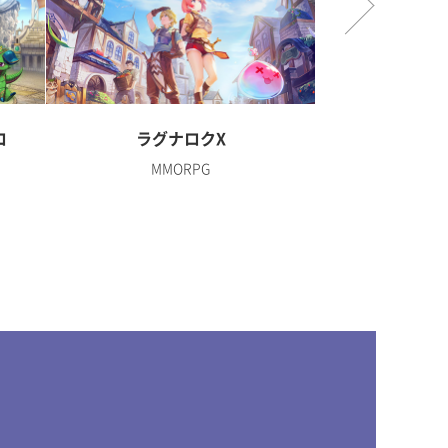
ロ
ラグナロクX
ディズニー 
MMORPG
R