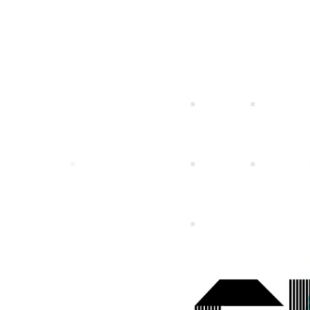
特定個人情報等の適正な取扱いに関する基
プライバシ
個人投資家の皆さまへ
IRライブラリー
社長メッセージ
一覧
募集職種一覧
事業ビジョン
スマートフォンゲ
ガンホーの成長戦
プレスリリース
企
本方針