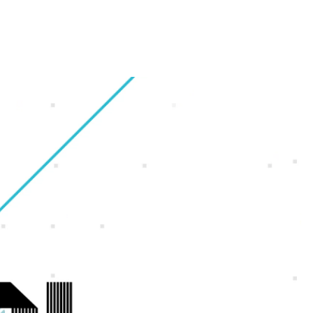
財務・業績ハイライト
会社概要
ギャラリー
オフィス紹介
株式情報
グループ会社
福利厚生・休暇制度
IRカレンダー
沿革
採用Q＆A
電子公告
アクセスマップ
サイトマップ
ンゲーム
ンホー
よくいただくご質問
IRに関するお問い合わせ