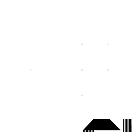
特定個人情報等の適正な取扱いに関する基
プライバシ
個人投資家の皆さまへ
IRライブラリー
社長メッセージ
一覧
募集職種一覧
事業ビジョン
スマートフォンゲ
ガンホーの成長戦
プレスリリース
企
本方針