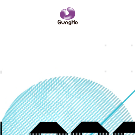
IRニュース
ーポリシー
サイトポリシー
ーム
略
企業理念
コンソールゲーム
社員紹介
社名の由来
PCオンライ
数字で見るガ
業訪問のご案内
IRニュース
安全・健全性向上への取り組み
その他
お問い合わせ