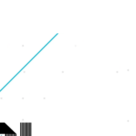
財務・業績ハイライト
会社概要
ギャラリー
オフィス紹介
株式情報
グループ会社
福利厚生・休暇制度
IRカレンダー
沿革
採用Q＆A
電子公告
アクセスマップ
サイトマップ
ンゲーム
ンホー
よくいただくご質問
IRに関するお問い合わせ