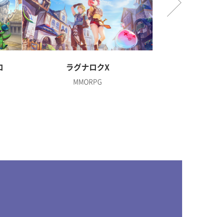
ロ
ラグナロクX
ディズニー 
MMORPG
R