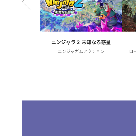
オンライン
ニンジャラ２ 未知なる惑星
RPG
ニンジャガムアクション
ロ