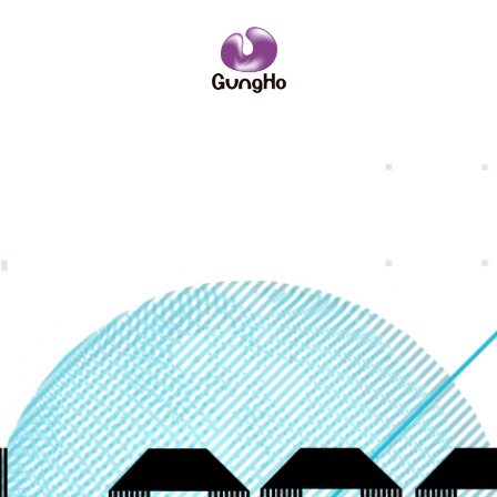
IRニュース
ーポリシー
サイトポリシー
ーム
略
企業理念
コンソールゲーム
社員紹介
社名の由来
PCオンライ
数字で見るガ
業訪問のご案内
IRニュース
安全・健全性向上への取り組み
その他
お問い合わせ