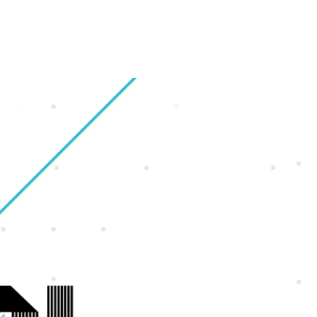
財務・業績ハイライト
会社概要
ギャラリー
オフィス紹介
株式情報
グループ会社
福利厚生・休暇制度
IRカレンダー
沿革
採用Q＆A
電子公告
アクセスマップ
サイトマップ
ンゲーム
ンホー
よくいただくご質問
IRに関するお問い合わせ