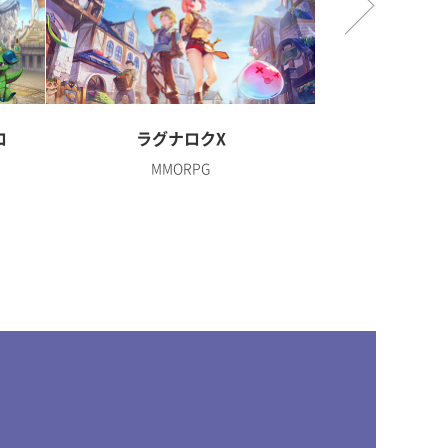
ロ
ラグナロクX
ディズニー 
MMORPG
R