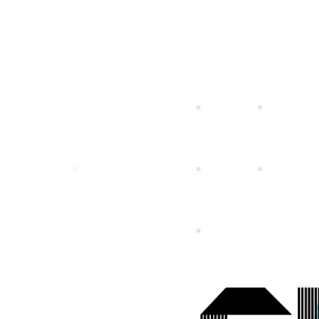
特定個人情報等の適正な取扱いに関する基
プライバシ
個人投資家の皆さまへ
IRライブラリー
社長メッセージ
一覧
募集職種一覧
事業ビジョン
スマートフォンゲ
ガンホーの成長戦
プレスリリース
企
本方針