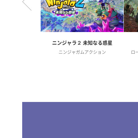
オンライン
ニンジャラ２ 未知なる惑星
RPG
ニンジャガムアクション
ロ